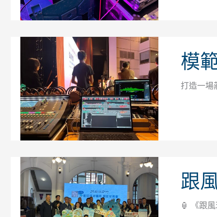
模
打造一場
跟
🏮 《跟