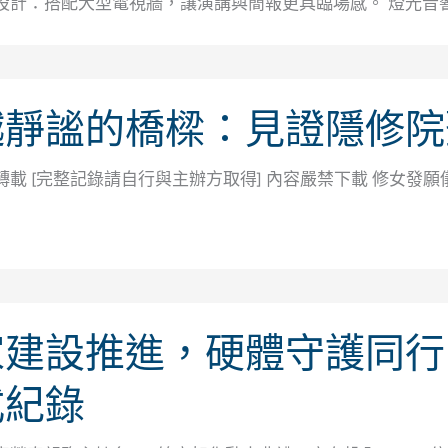
設計：搭配大型電視牆，讓演講與簡報更具臨場感。 燈光音
越靜謐的橋樑：見證隱修院
轉載 [完整記錄請自行與主辦方取得] 內容嚴禁下載 修女發
建設推進，硬體守護同行！
式紀錄