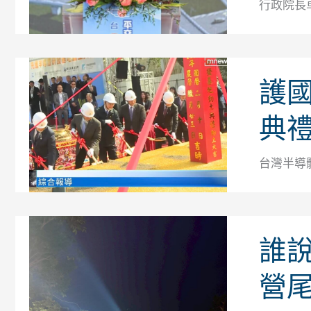
行政院長卓
護國
典禮
台灣半導
誰
營