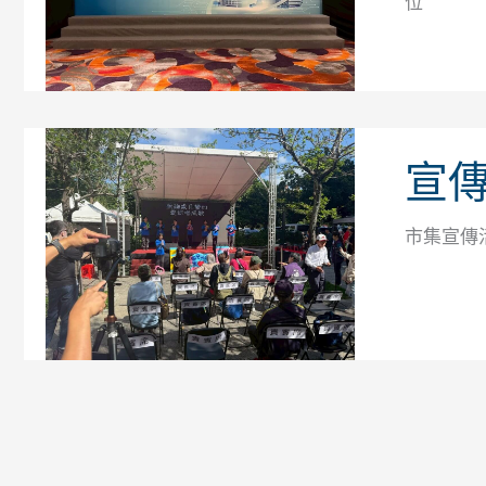
位
宣
市集宣傳