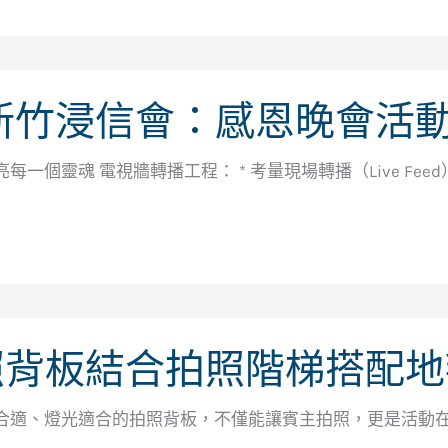
️ 新竹浸信會：感恩晚會活
每一個靈魂 電視牆轉播工程： * 考量現場轉播（Live F
照背板結合拍照階梯搭配地
合適、燈光適合的拍照背板，不僅能讓賓主拍照，更是活動