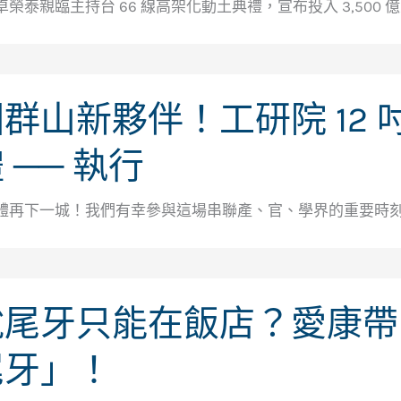
榮泰親臨主持台 66 線高架化動土典禮，宣布投入 3,50
群山新夥伴！工研院 12
 ── 執行
體再下一城！我們有幸參與這場串聯產、官、學界的重要時刻。
說尾牙只能在飯店？愛康帶
尾牙」！