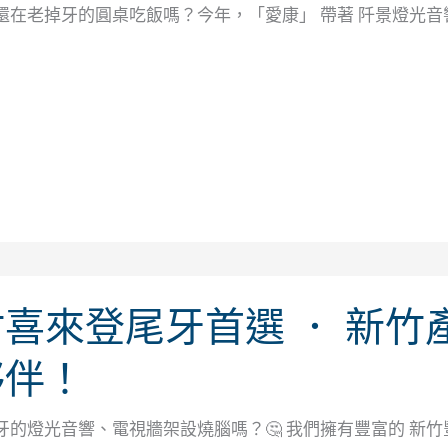
還在老掉牙的圓桌吃飯嗎？今年，「愛康」 帶著 阡景燈光
喜來登尾牙首選 ． 新
夥伴！
牙的燈光音響、電視牆架設燒腦嗎？🤔 我們擁有豐富的 新