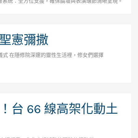
響系統：全方位支援，確保論壇與表演環節清晰呈現。
聖憲彌撒
願儀式 在隱修院深邃的靈性生活裡，修女們選擇
台 66 線高架化動土