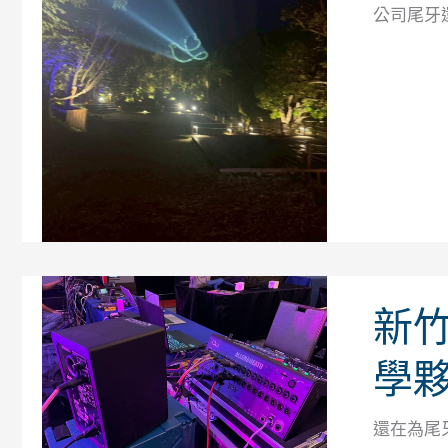
公司尾牙
新竹
學
還在為尾