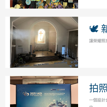
🕊
讓榮耀照亮
拍
一個設計