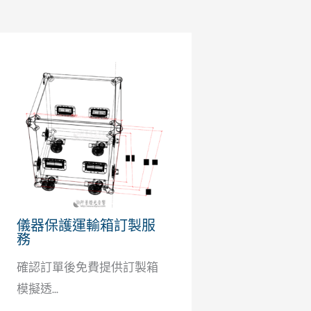
儀器保護運輸箱訂製服
務
確認訂單後免費提供訂製箱
模擬透...