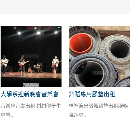
大學系迎新晚會音樂會
舞蹈專用膠墊出租
音樂會音響出租 甜甜價學生
標準演出級舞蹈墊出租服務
專屬...
舞蹈專...