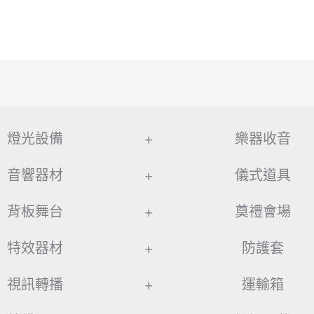
燈光設備
+
樂器收音
音響器材
+
儀式道具
背板舞台
+
奠禮會場
特效器材
+
防護套
視訊轉播
+
運輸箱