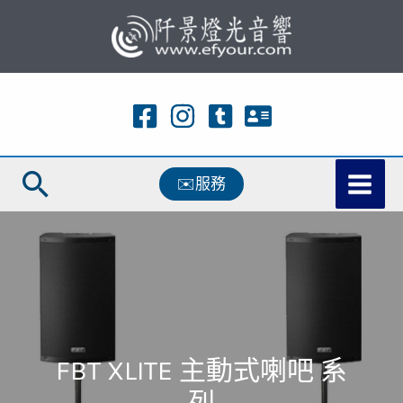
跳
至
主
要
內
容
搜
✉️服務
尋
FBT XLITE 主動式喇吧 系
列