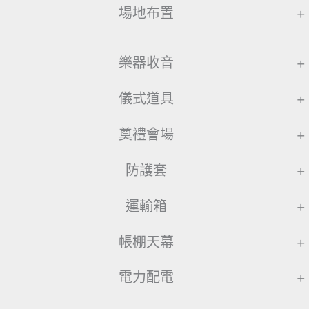
場地布置
+
樂器收音
+
儀式道具
+
奠禮會場
+
防護套
+
運輸箱
+
帳棚天幕
+
電力配電
+