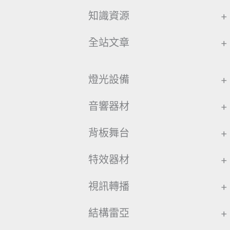
知識資源
+
全站文章
+
燈光設備
+
音響器材
+
背板舞台
+
特效器材
+
視訊轉播
+
結構雷亞
+