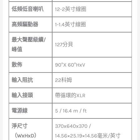
低頻低音喇叭
12-2英寸線圈
高頻驅動器
1-1.4英寸線圈
最大聲壓級續/
127分貝
峰值
散佈
90°X 60°HxV
輸入阻抗
22科姆
輸入接頭
帶循環的XLR
電源線
5 / 16.4 m / ft
淨尺寸
370x640x370 /
（WxHxD）
14.56×25.19×14.56毫米/英寸