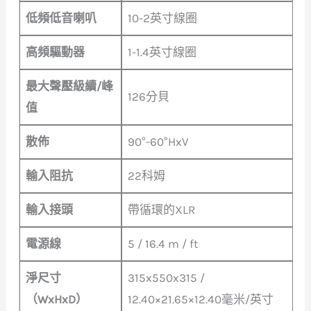
低頻低音喇叭
10-2英寸線圈
高頻驅動器
1-1.4英寸線圈
最大聲壓級續/峰
126分貝
值
散佈
90°-60°HxV
輸入阻抗
22科姆
輸入接頭
帶循環的XLR
電源線
5 / 16.4 m / ft
淨尺寸
315x550x315 /
（WxHxD）
12.40×21.65×12.40毫米/英寸