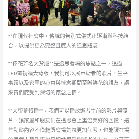
**在現代社會中，傳統的告別式儀式正逐漸與科技結
合，以提供更為完整且感人的追思體驗。
**俸花芳名大背版**是追思會場的焦點之一，透過
LED電視牆大背版，我們可以展示逝者的照片、生平
事蹟以及家屬的心意與悼念期間至贈鮮花的親友，讓
來賓們感受到深切的懷念之情。
**大螢幕轉播**，我們可以播放逝者生前的影片與照
片，讓家屬和朋友們在追思會上重溫美好的回憶。這
些動態內容不僅能讓會場氣氛更加莊嚴，也能讓在場