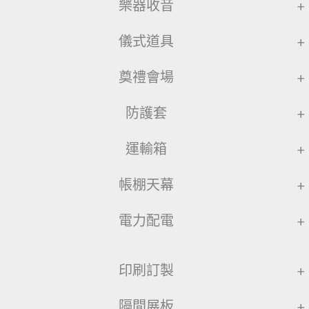
樂器收音
+
儀式道具
+
奠禮會場
+
防護套
+
運輸箱
+
帳棚天幕
+
電力配電
+
印刷訂製
+
隔間展板
+