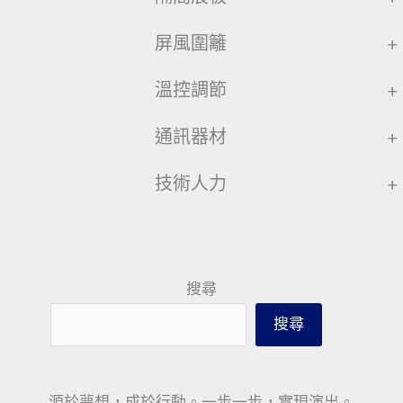
屏風圍籬
+
溫控調節
+
通訊器材
+
技術人力
+
搜尋
搜尋
源於夢想，成於行動。一步一步，實現演出。