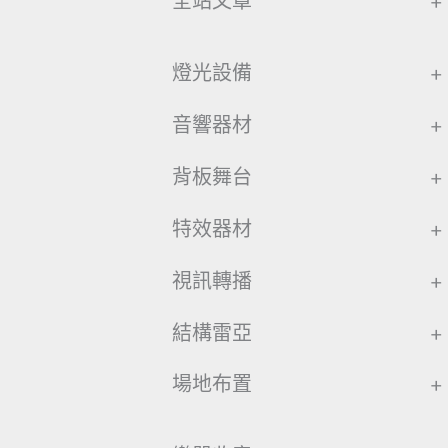
全站文章
+
燈光設備
+
音響器材
+
背板舞台
+
特效器材
+
視訊轉播
+
結構雷亞
+
場地布置
+