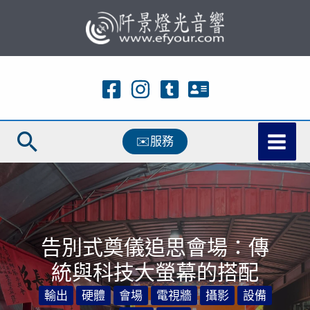
跳
至
主
要
內
容
搜
✉️服務
尋
告別式奠儀追思會場：傳
統與科技大螢幕的搭配
輸出
硬體
會場
電視牆
攝影
設備