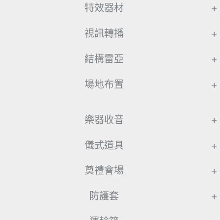
特效器材
+
視訊轉播
+
結構雷亞
+
場地布置
+
樂器收音
+
儀式道具
+
奠禮會場
+
防護套
+