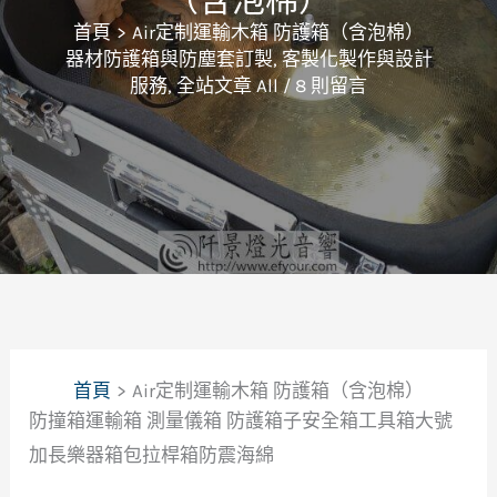
首頁
Air定制運輸木箱 防護箱（含泡棉）
器材防護箱與防塵套訂製
,
客製化製作與設計
服務
,
全站文章 All
/
8 則留言
首頁
Air定制運輸木箱 防護箱（含泡棉）
防撞箱運輸箱 測量儀箱 防護箱子安全箱工具箱大號
加長樂器箱包拉桿箱防震海綿