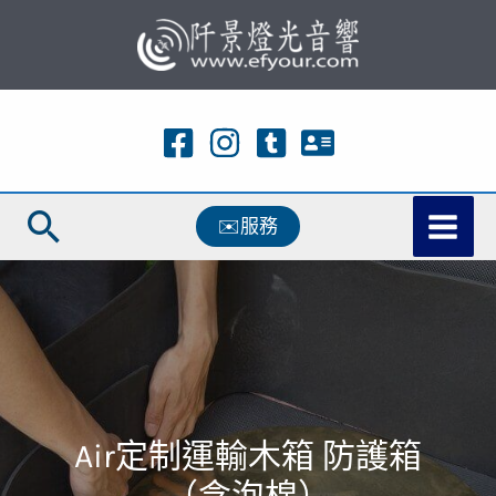
跳
至
主
要
內
容
搜
✉️服務
尋
Air定制運輸木箱 防護箱
（含泡棉）