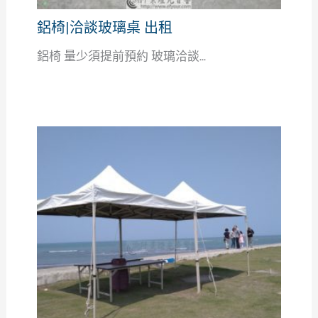
鋁椅|洽談玻璃桌 出租
鋁椅 量少須提前預約 玻璃洽談...