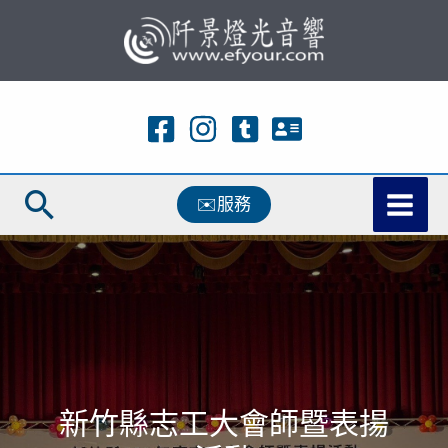
跳
至
主
要
內
容
搜
✉️服務
尋
新竹縣志工大會師暨表揚