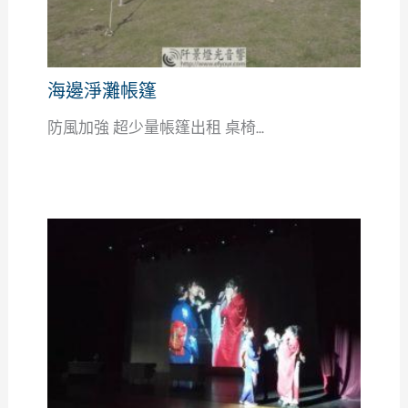
海邊淨灘帳篷
防風加強 超少量帳篷出租 桌椅...