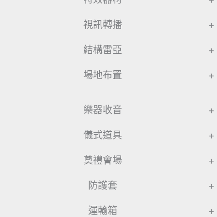
視訊轉播
+
結構雷亞
+
場地布置
+
樂器收音
+
儀式道具
+
奠禮會場
+
防護套
+
運輸箱
+