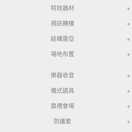
特效器材
+
視訊轉播
+
結構雷亞
+
場地布置
+
樂器收音
+
儀式道具
+
奠禮會場
+
防護套
+