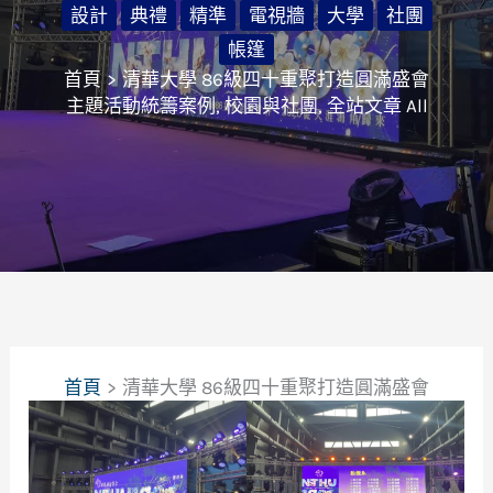
設計
典禮
精準
電視牆
大學
社團
帳篷
首頁
清華大學 86級四十重聚打造圓滿盛會
主題活動統籌案例
,
校園與社團
,
全站文章 All
首頁
清華大學 86級四十重聚打造圓滿盛會