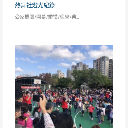
熱舞社燈光紀錄
公家機關/開幕/婚禮/晚會/典...