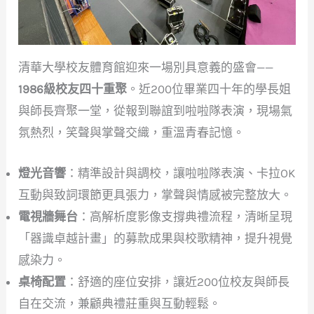
清華大學校友體育館迎來一場別具意義的盛會——
1986級校友四十重聚
。近200位畢業四十年的學長姐
與師長齊聚一堂，從報到聯誼到啦啦隊表演，現場氣
氛熱烈，笑聲與掌聲交織，重溫青春記憶。
燈光音響
：精準設計與調校，讓啦啦隊表演、卡拉OK
互動與致詞環節更具張力，掌聲與情感被完整放大。
電視牆舞台
：高解析度影像支撐典禮流程，清晰呈現
「器識卓越計畫」的募款成果與校歌精神，提升視覺
感染力。
桌椅配置
：舒適的座位安排，讓近200位校友與師長
自在交流，兼顧典禮莊重與互動輕鬆。