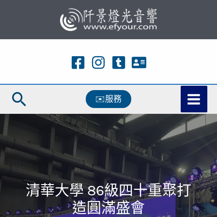
跳
至
主
要
內
容
搜
✉️服務
尋
清華大學 86級四十重聚打
造圓滿盛會