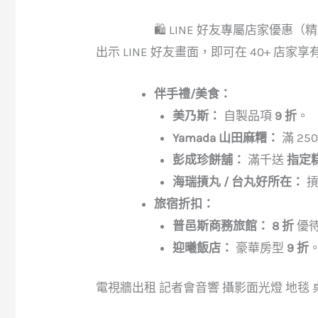
🛍️ LINE 好友專屬店家優惠（
出示 LINE 好友畫面，即可在 40+ 店家
伴手禮/美食：
美乃斯：
自製品項
9 折
。
Yamada 山田麻糬：
滿 25
彭成珍餅舖：
滿千送
指定
海瑞摃丸 / 台丸好所在：
摃
旅宿折扣：
普邑斯商務旅館：
8 折
優
迎曦飯店：
豪華房型
9 折
電視牆出租 記者會音響 攝影面光燈 地毯 