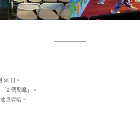
月 31 日
。
＋「
2 個副章
」。
7 抽獎資格。