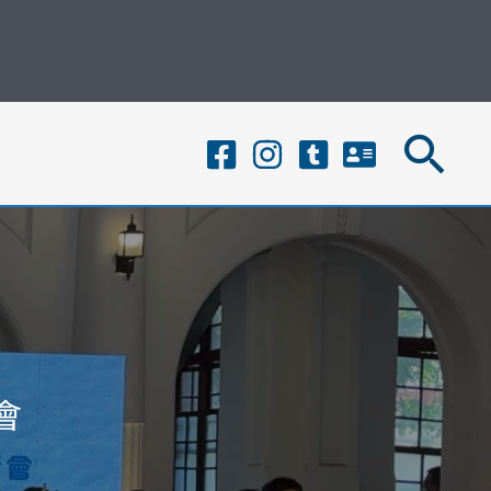
搜
尋
會