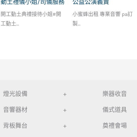
動土禮儀小姐/司儀服務
公益公演義賣
開工動土典禮接待小姐#開
小蜜蜂出租 專業音響 pa訂
工動土...
製...
燈光設備
+
樂器收音
音響器材
+
儀式道具
背板舞台
+
奠禮會場