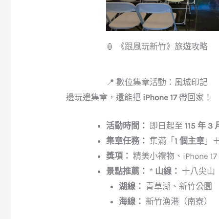
🏮 《跟風玩新竹》旅遊攻略
📍 數位集章活動：風城印記
邊玩邊集章，還能把
iPhone 17
帶回家！
活動時間：
即日起至
115 年 3 
集章任務：
集滿「
1 個主章
」
獎項：
精美小禮物、iPhone 1
景點推薦：
*
山線：
十八尖山
湖線：
青草湖、新竹公園
海線：
新竹漁港（南寮）