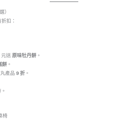
精選）
享有折扣：
0 元送
原味牡丹餅
。
糕餅
。
丸產品
9 折
。
待。
。
桌椅