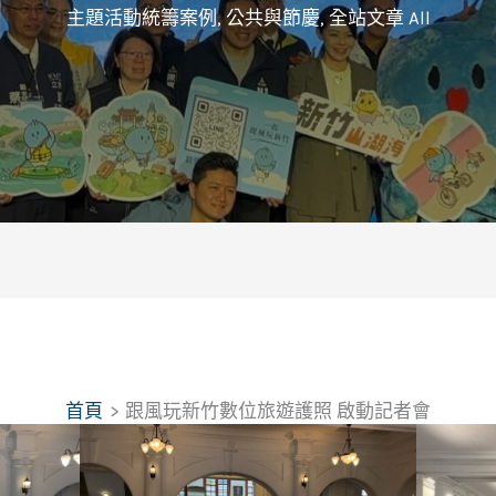
主題活動統籌案例
,
公共與節慶
,
全站文章 All
首頁
跟風玩新竹數位旅遊護照 啟動記者會