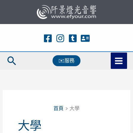
跳
至
主
要
內
容
搜
✉️服務
尋
首頁
大學
大學