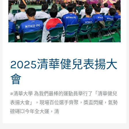
2025清華健兒表揚大
會
#清華大學 為我們最棒的運動員舉行了「清華健兒
表揚大會」，現場百位選手齊聚，獎盃閃耀，氣勢
磅礡💥今年全大運，清