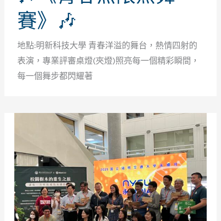
賽》🎶
地點:明新科技大學 青春洋溢的舞台，熱情四射的
表演，專業評審桌燈(夾燈)照亮每一個精彩瞬間，
每一個舞步都閃耀著