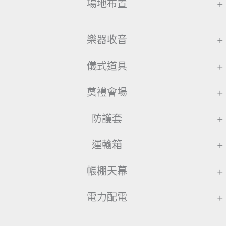
場地布置
+
樂器收音
+
儀式道具
+
奠禮會場
+
防護套
+
運輸箱
+
帳棚天幕
+
電力配電
+