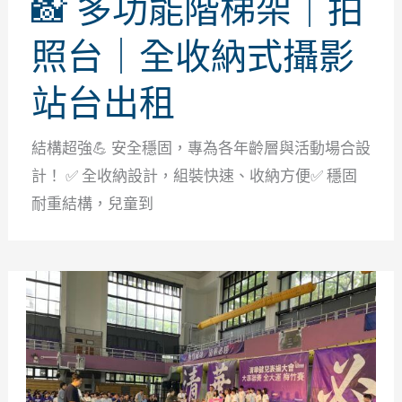
📸 多功能階梯架｜拍
照台｜全收納式攝影
站台出租
結構超強💪 安全穩固，專為各年齡層與活動場合設
計！ ✅ 全收納設計，組裝快速、收納方便✅ 穩固
耐重結構，兒童到