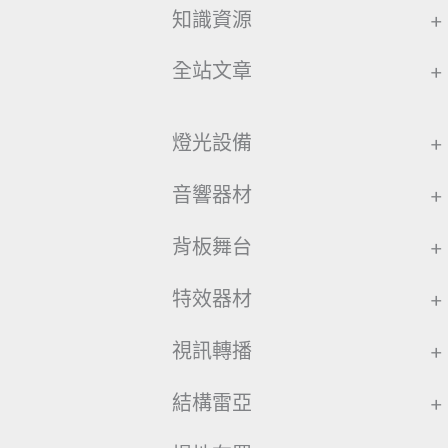
知識資源
+
全站文章
+
燈光設備
+
音響器材
+
背板舞台
+
特效器材
+
視訊轉播
+
結構雷亞
+