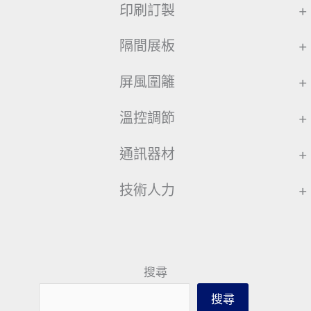
印刷訂製
+
隔間展板
+
屏風圍籬
+
溫控調節
+
通訊器材
+
技術人力
+
搜尋
搜尋