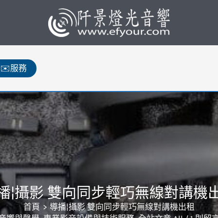
✉️服務
播¦攝影 雙向同步輕巧無線對講機
首頁
導播¦攝影 雙向同步輕巧無線對講機出租