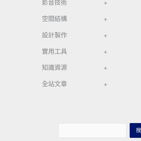
影音技術
+
空間結構
+
設計製作
+
實用工具
+
知識資源
+
全站文章
+