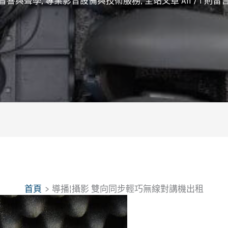
音響與聲學
,
專業影音設備與技術服務
,
全站文章 All
/
1 則留
首頁
導播¦攝影 雙向同步輕巧無線對講機出租