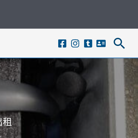
搜
尋
出租