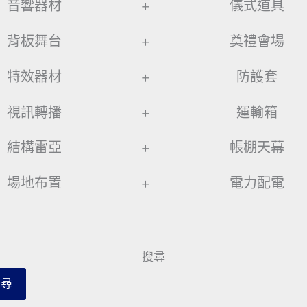
音響器材
+
儀式道具
背板舞台
+
奠禮會場
特效器材
+
防護套
視訊轉播
+
運輸箱
結構雷亞
+
帳棚天幕
場地布置
+
電力配電
搜尋
搜尋