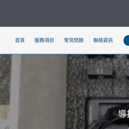
跳
至
主
要
內
首頁
服務項目
常見問題
聯絡資訊
容
導