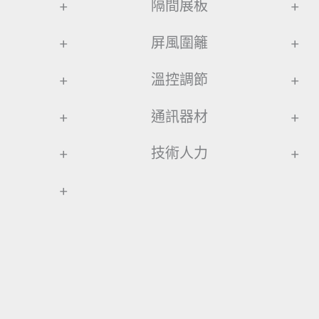
+
隔間展板
+
+
屏風圍籬
+
+
溫控調節
+
+
通訊器材
+
+
技術人力
+
+