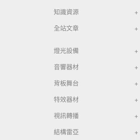
知識資源
+
全站文章
+
燈光設備
+
音響器材
+
背板舞台
+
特效器材
+
視訊轉播
+
結構雷亞
+