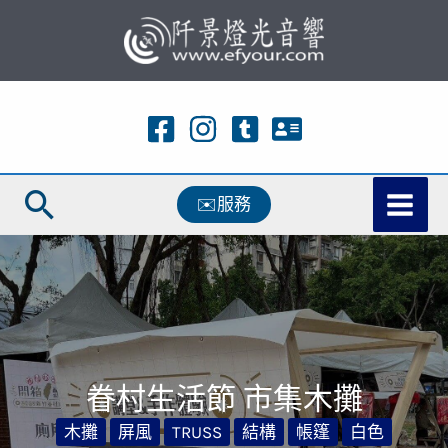
跳
至
主
要
內
容
搜
✉️服務
尋
眷村生活節 市集木攤
木攤
屏風
TRUSS
結構
帳篷
白色