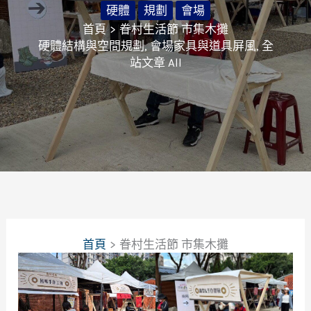
硬體
規劃
會場
首頁
眷村生活節 市集木攤
硬體結構與空間規劃
,
會場家具與道具屏風
,
全
站文章 All
首頁
眷村生活節 市集木攤