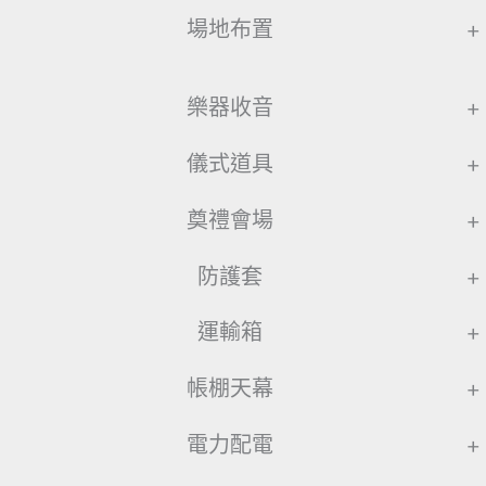
場地布置
+
樂器收音
+
儀式道具
+
奠禮會場
+
防護套
+
運輸箱
+
帳棚天幕
+
電力配電
+