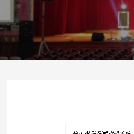
光束燈 陣列式喇叭系統