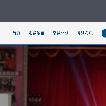
跳
至
主
要
內
首頁
服務項目
常見問題
聯絡資訊
容