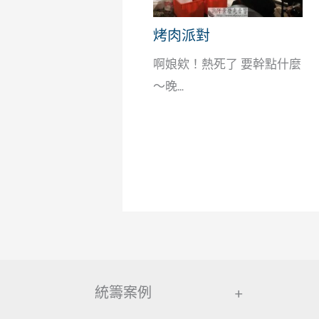
烤肉派對
啊娘欸！熱死了 要幹點什麼
～晚...
統籌案例
+