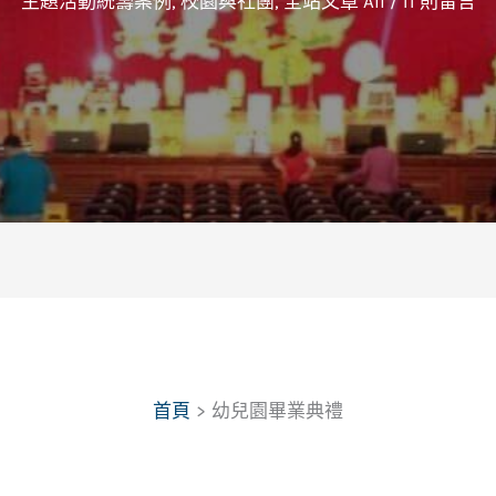
主題活動統籌案例
,
校園與社團
,
全站文章 All
/
11 則留言
首頁
幼兒園畢業典禮