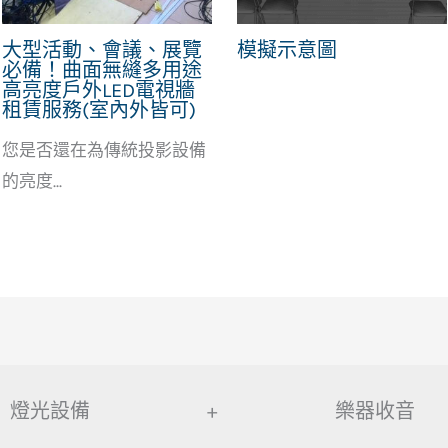
大型活動、會議、展覽
模擬示意圖
必備！曲面無縫多用途
高亮度戶外LED電視牆
租賃服務(室內外皆可)
您是否還在為傳統投影設備
的亮度...
燈光設備
+
樂器收音