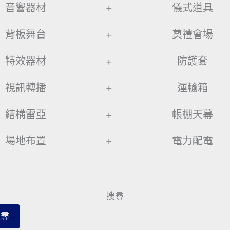
音響器材
+
儀式道具
背板舞台
+
奠禮會場
特效器材
+
防護套
視訊轉播
+
運輸箱
結構雷亞
+
帳棚天幕
場地布置
+
電力配電
搜尋
搜尋