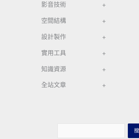
影音技術
+
空間結構
+
設計製作
+
實用工具
+
知識資源
+
全站文章
+