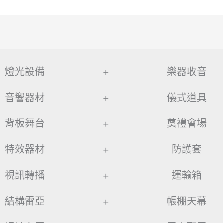
燈光設備
+
樂器收音
音響器材
+
儀式道具
背板舞台
+
奠禮會場
特效器材
+
防護套
視訊轉播
+
運輸箱
結構雷亞
+
帳棚天幕