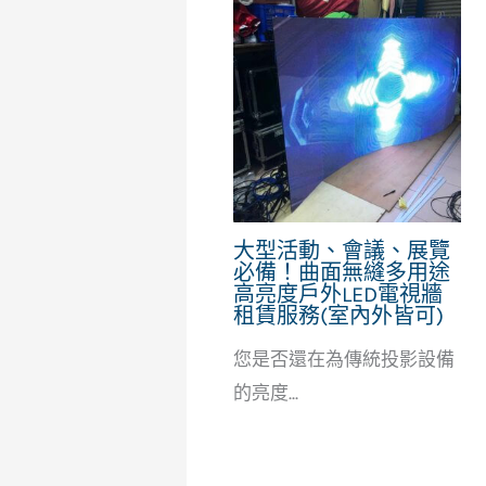
大型活動、會議、展覽
必備！曲面無縫多用途
高亮度戶外LED電視牆
租賃服務(室內外皆可)
您是否還在為傳統投影設備
的亮度...