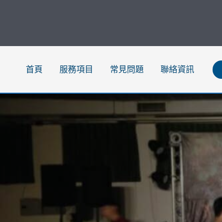
跳
至
主
要
內
首頁
服務項目
常見問題
聯絡資訊
容