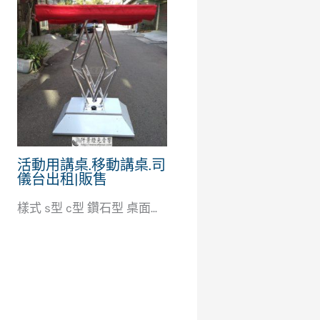
活動用講桌.移動講桌.司
儀台出租|販售
樣式 s型 c型 鑽石型 桌面...