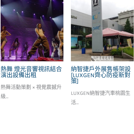
熱舞 燈光音響視訊結合
納智捷戶外展售帳架設
演出設備出租
[LUXGEN齊心防疫新對
策]
熱舞活動策劃 × 視覺震撼升
LUXGEN納智捷汽車桃園生
級...
活...