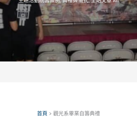
主題活動統籌案例
,
典禮與儀式
,
全站文章 All
首頁
觀光系畢業自籌典禮