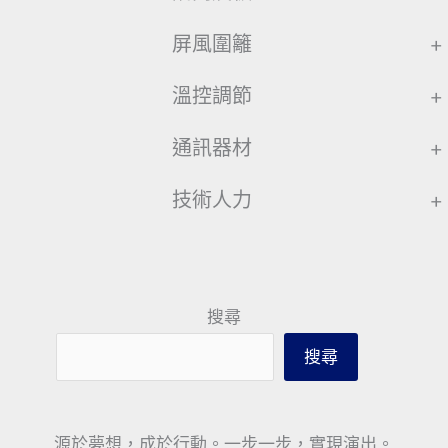
屏風圍籬
+
溫控調節
+
通訊器材
+
技術人力
+
搜尋
搜尋
源於夢想，成於行動。一步一步，實現演出。