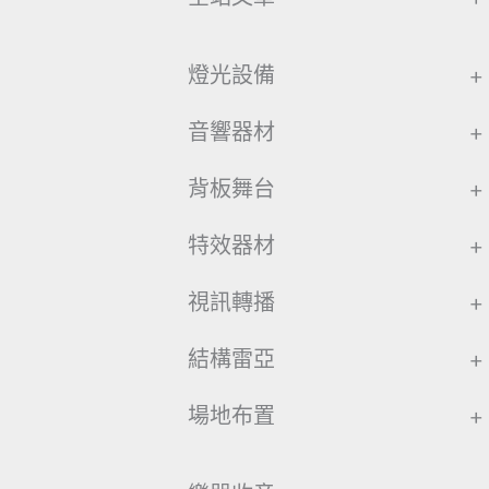
燈光設備
+
音響器材
+
背板舞台
+
特效器材
+
視訊轉播
+
結構雷亞
+
場地布置
+