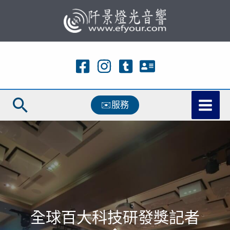
跳
至
主
要
內
容
搜
✉️服務
尋
全球百大科技研發獎記者