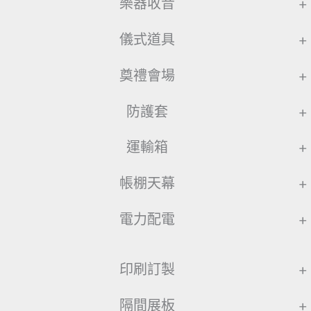
樂器收音
+
儀式道具
+
奠禮會場
+
防護套
+
運輸箱
+
帳棚天幕
+
電力配電
+
印刷訂製
+
隔間展板
+