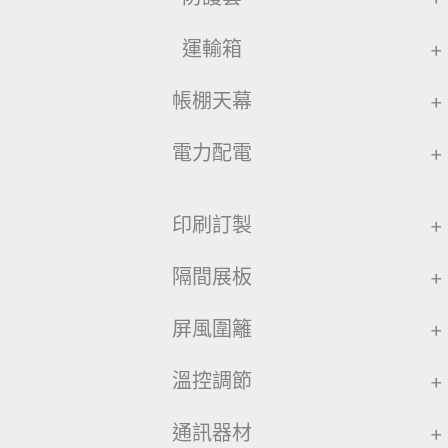
運輸箱
+
帳棚天幕
+
電力配電
+
印刷訂製
+
隔間展板
+
屏風圍籬
+
溫控調節
+
通訊器材
+