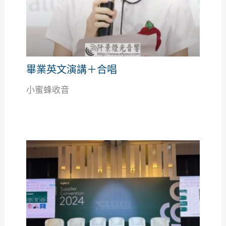
畢業英文演講＋合唱
小蜜蜂收音