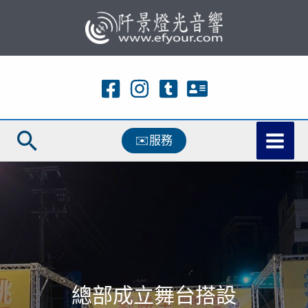
跳
至
主
要
內
容
搜
✉️服務
尋
總部成立舞台搭設