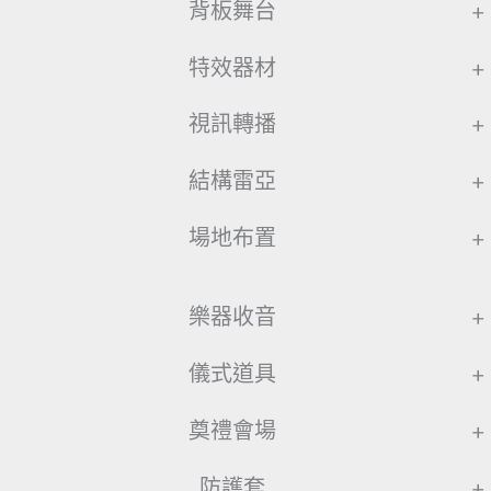
背板舞台
+
特效器材
+
視訊轉播
+
結構雷亞
+
場地布置
+
樂器收音
+
儀式道具
+
奠禮會場
+
防護套
+