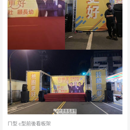
ㄇ型 c型前後看板架