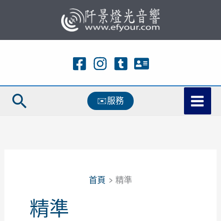
跳
至
主
要
內
容
搜
✉️服務
尋
首頁
精準
精準