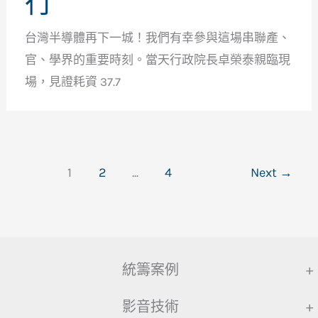
行
台灣半導體再下一城！我們有幸參與這場串聯產、
官、學界的重要時刻。當天行政院長卓榮泰親臨現
場，見證耗資 37.7
1
2
...
4
Next
→
統籌案例
+
影音技術
+