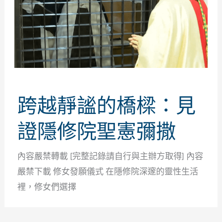
跨越靜謐的橋樑：見
證隱修院聖憲彌撒
內容嚴禁轉載 [完整記錄請自行與主辦方取得] 內容
嚴禁下載 修女發願儀式 在隱修院深邃的靈性生活
裡，修女們選擇