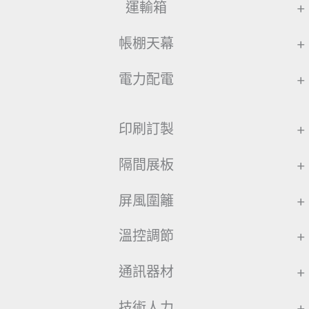
運輸箱
+
帳棚天幕
+
電力配電
+
印刷訂製
+
隔間展板
+
屏風圍籬
+
溫控調節
+
通訊器材
+
技術人力
+