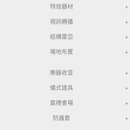
特效器材
+
視訊轉播
+
結構雷亞
+
場地布置
+
樂器收音
+
儀式道具
+
奠禮會場
+
防護套
+