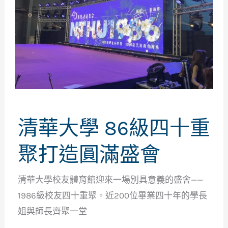
清華大學 86級四十重
聚打造圓滿盛會
清華大學校友體育館迎來一場別具意義的盛會——
1986級校友四十重聚。近200位畢業四十年的學長
姐與師長齊聚一堂