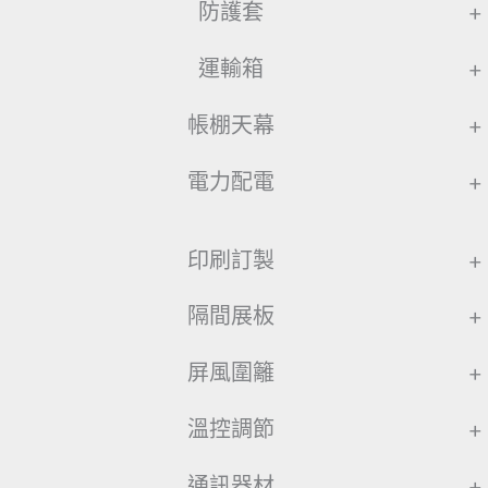
防護套
+
運輸箱
+
帳棚天幕
+
電力配電
+
印刷訂製
+
隔間展板
+
屏風圍籬
+
溫控調節
+
通訊器材
+