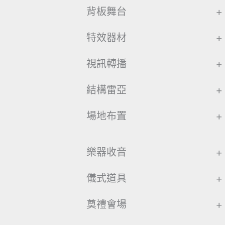
背板舞台
+
特效器材
+
視訊轉播
+
結構雷亞
+
場地布置
+
樂器收音
+
儀式道具
+
奠禮會場
+