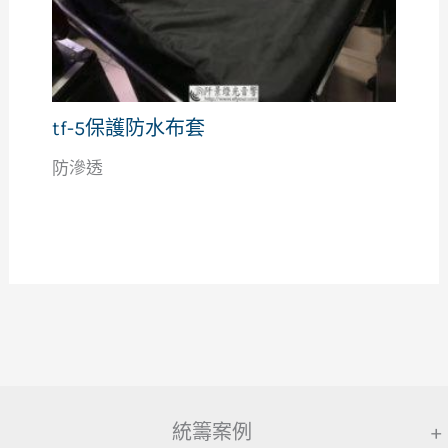
tf-5保護防水布套
防滲透
統籌案例
+