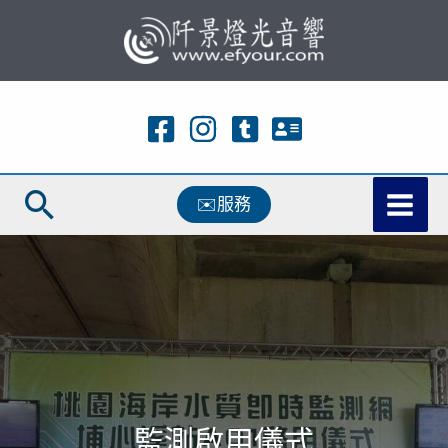
跳
至
主
要
內
容
搜
✉️服務
尋
監測啟用儀式