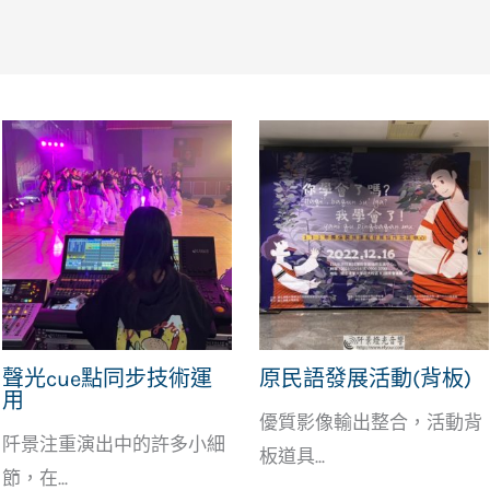
聲光cue點同步技術運
原民語發展活動(背板)
用
優質影像輸出整合，活動背
阡景注重演出中的許多小細
板道具...
節，在...