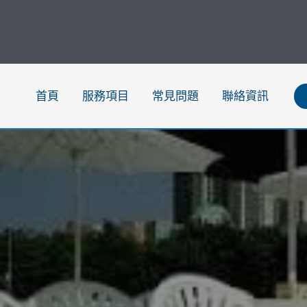
跳
至
主
要
內
首頁
服務項目
常見問題
聯絡資訊
容