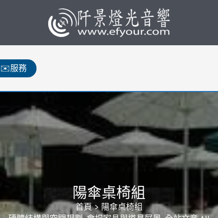
✉️服務
陽傘桌椅組
首頁
陽傘桌椅組