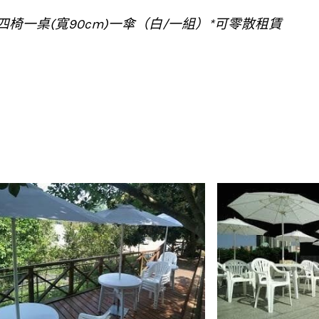
m 四椅一桌(寬90cm)一傘（白/一組）*可零散租賃