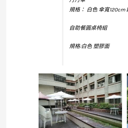
規格： 白色 傘寬120c
自助餐圓桌椅組
規格:白色 塑膠面