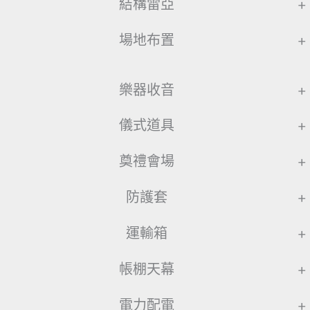
結構雷亞
+
場地布置
+
樂器收音
+
儀式道具
+
奠禮會場
+
防護套
+
運輸箱
+
帳棚天幕
+
電力配電
+