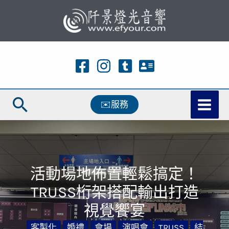
跳
至
主
要
內
容
搜
✉️服務
尋
活動場地佈置輕鬆搞定！
TRUSS桁架搭配輸出打造
視覺饗宴
客製化
婚禮
會場
演唱會
TRUSS
結