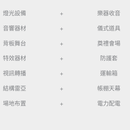
燈光設備
+
樂器收音
音響器材
+
儀式道具
背板舞台
+
奠禮會場
特效器材
+
防護套
視訊轉播
+
運輸箱
結構雷亞
+
帳棚天幕
場地布置
+
電力配電