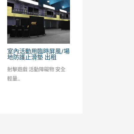
室內活動用臨時屏風/場
地防護止滑墊 出租
射擊遊戲 活動障礙物 安全
輕量...