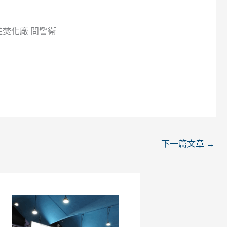
進焚化廠 問警衛
下一篇文章
→