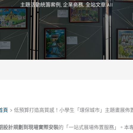
主題活動統籌案例
,
企業商務
,
全站文章 All
首頁
低預算打造高質感！小學生「環保城市」主題畫展佈
期設計規劃到現場實際安裝
的「一站式展場佈置服務」。本