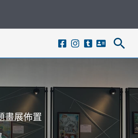
搜
尋
題畫展佈置
置