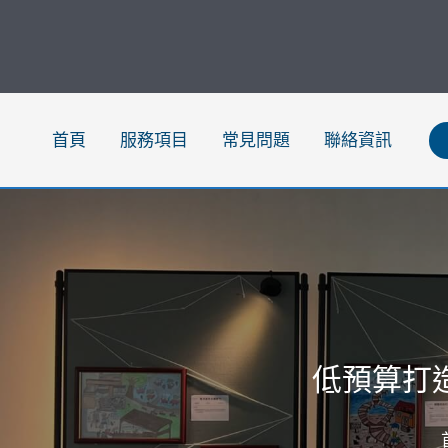
跳
至
主
要
內
首頁
服務項目
常見問題
聯絡資訊
容
低預算打