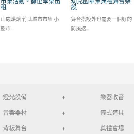
市集活動。攤位傘桌出
幼兒園畢業典禮舞台架
租
設
山崴烘焙 竹北城市市集 小
舞台搭設外也需要一個好的
樹市...
防風遮...
燈光設備
+
樂器收音
音響器材
+
儀式道具
背板舞台
+
奠禮會場