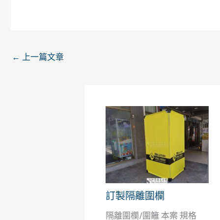
←
上一篇文章
訂製隔離圍欄
隔離圍欄/圍籬 本案 規格