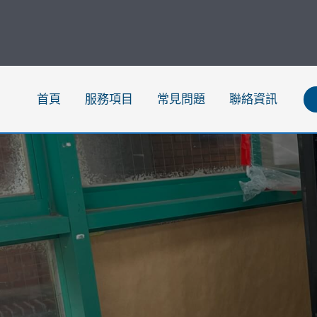
跳
至
主
要
內
首頁
服務項目
常見問題
聯絡資訊
容