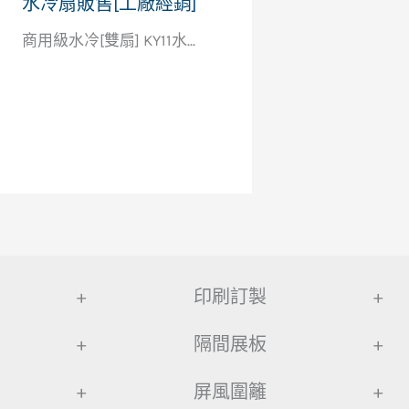
水冷扇販售[工廠經銷]
商用級水冷[雙扇] KY11水...
+
印刷訂製
+
+
隔間展板
+
+
屏風圍籬
+