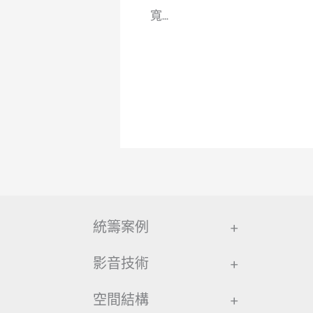
寬...
統籌案例
+
影音技術
+
空間結構
+