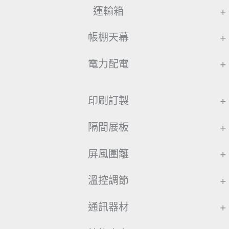
運輸箱
+
帳棚天幕
+
電力配電
+
印刷訂製
+
隔間展板
+
屏風圍籬
+
溫控調節
+
通訊器材
+