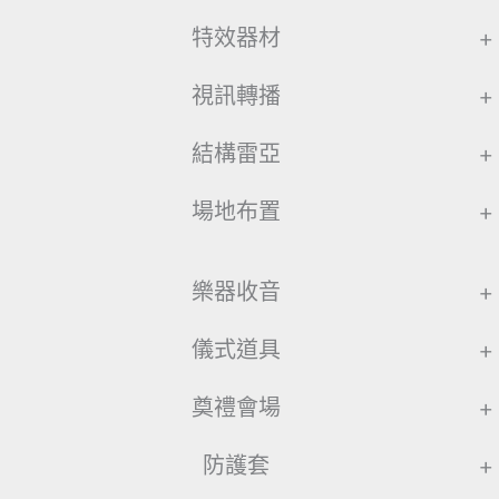
特效器材
+
視訊轉播
+
結構雷亞
+
場地布置
+
樂器收音
+
儀式道具
+
奠禮會場
+
防護套
+