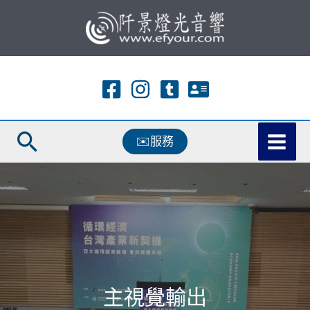
跳
至
主
要
內
容
搜
✉️服務
尋
主視覺輸出