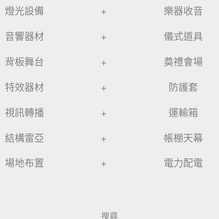
燈光設備
+
樂器收音
音響器材
+
儀式道具
背板舞台
+
奠禮會場
特效器材
+
防護套
視訊轉播
+
運輸箱
結構雷亞
+
帳棚天幕
場地布置
+
電力配電
搜尋