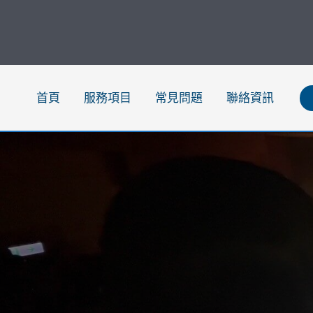
跳
至
主
要
內
首頁
服務項目
常見問題
聯絡資訊
容