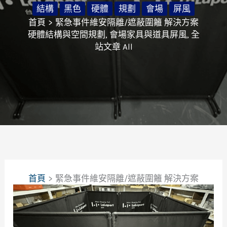
結構
黑色
硬體
規劃
會場
屏風
首頁
緊急事件維安隔離/遮蔽圍籬 解決方案
硬體結構與空間規劃
,
會場家具與道具屏風
,
全
站文章 All
首頁
緊急事件維安隔離/遮蔽圍籬 解決方案