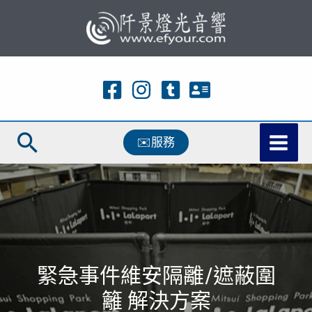
跳
至
主
要
內
容
搜
✉️服務
尋
緊急事件維安隔離/遮蔽圍
籬 解決方案