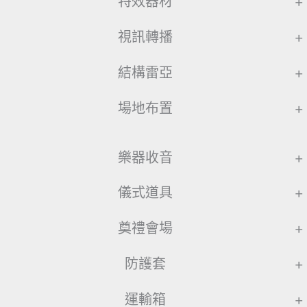
特效器材
+
視訊轉播
+
結構雷亞
+
場地布置
+
樂器收音
+
儀式道具
+
奠禮會場
+
防護套
+
運輸箱
+