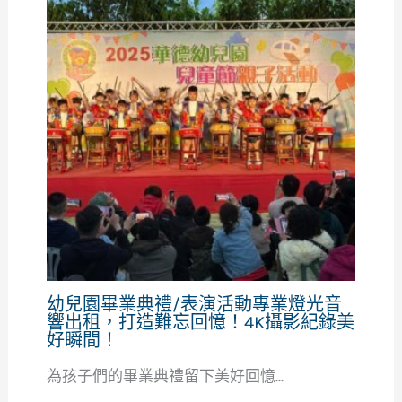
幼兒園畢業典禮/表演活動專業燈光音
響出租，打造難忘回憶！4K攝影紀錄美
好瞬間！
為孩子們的畢業典禮留下美好回憶...