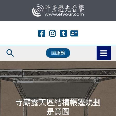
跳
至
主
要
內
容
搜
✉️服務
尋
寺廟露天區結構帳篷規劃
是意圖