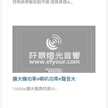
特殊美學藝術創作展 頒獎典禮&...
擴大機功率≠喇叭功率≠聲音大
1.1000w擴大機真的是10...