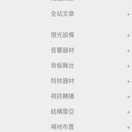
全站文章
+
燈光設備
+
音響器材
+
背板舞台
+
特效器材
+
視訊轉播
+
結構雷亞
+
場地布置
+