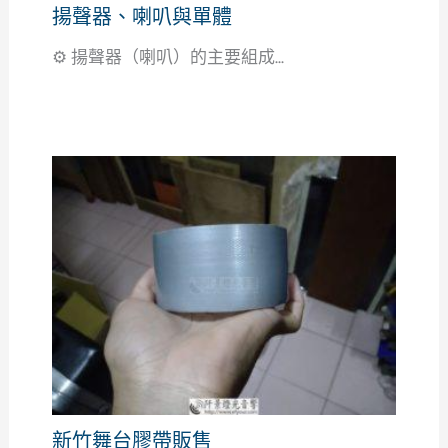
揚聲器、喇叭與單體
⚙️ 揚聲器（喇叭）的主要組成...
新竹舞台膠帶販售