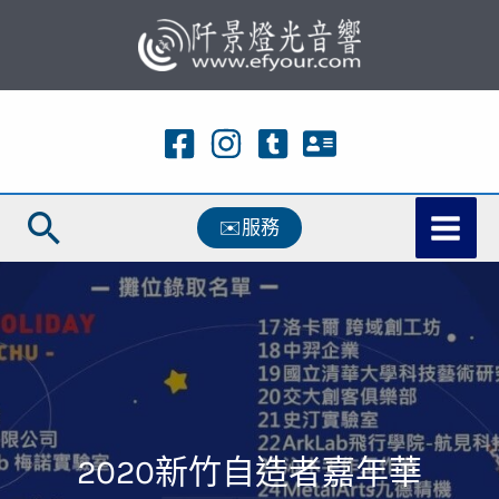
跳
至
主
要
內
容
搜
✉️服務
尋
2020新竹自造者嘉年華