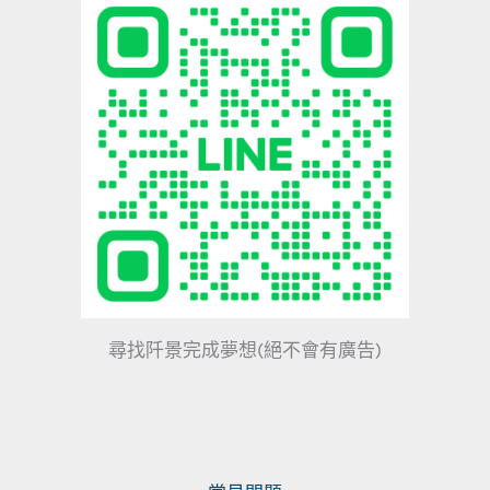
尋找阡景完成夢想(絕不會有廣告)