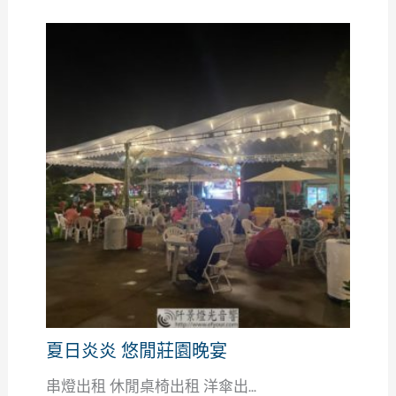
夏日炎炎 悠閒莊園晚宴
串燈出租 休閒桌椅出租 洋傘出...