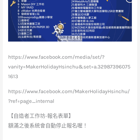
https://www.facebook.com/media/set/?
vanity=MakerHolidayHsinchu&set=a.32987396075
1613
https://www.facebook.com/MakerHolidayHsinchu/
?ref=page_internal
【自造者工作坊-報名表單】
額滿之後系統會自動停止報名喔！