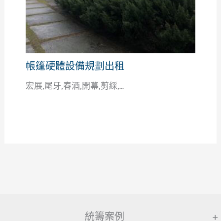
帳篷硬體設備規劃出租
宏展,尾牙,春酒,開幕,剪綵,...
統籌案例
+