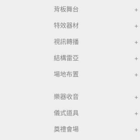
背板舞台
+
特效器材
+
視訊轉播
+
結構雷亞
+
場地布置
+
樂器收音
+
儀式道具
+
奠禮會場
+