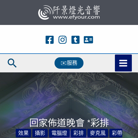
跳
至
主
要
內
容
搜
✉️服務
尋
回家佈道晚會 *彩排
效果
攝影
電腦燈
彩排
麥克風
彩帶