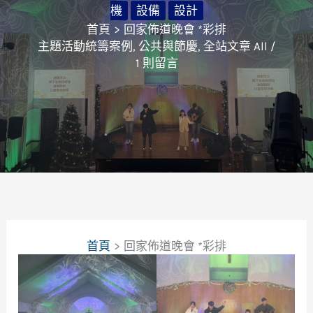
機
設備
設計
首頁
回家佈道晚會 *彩排
主題活動統籌案例
,
公共與節慶
,
全站文章 All
/
1 則留言
首頁
回家佈道晚會 *彩排