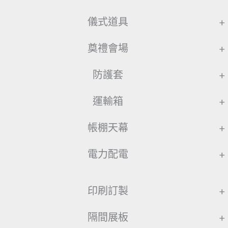
儀式道具
+
奠禮會場
+
防護套
+
運輸箱
+
帳棚天幕
+
電力配電
+
印刷訂製
+
隔間展板
+