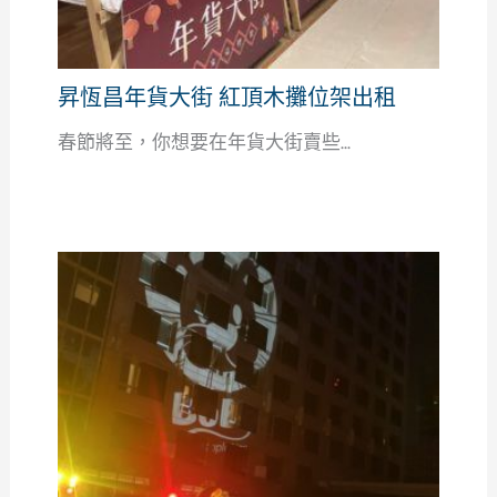
昇恆昌年貨大街 紅頂木攤位架出租
春節將至，你想要在年貨大街賣些...