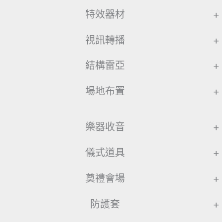
特效器材
+
視訊轉播
+
結構雷亞
+
場地布置
+
樂器收音
+
儀式道具
+
奠禮會場
+
防護套
+