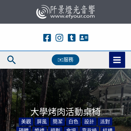
跳
至
主
要
內
容
搜
✉️服務
尋
大學烤肉活動桌椅
美觀
屏風
簡潔
白色
設計
派對
硬體
婚禮
規劃
會場
靠背椅
結構