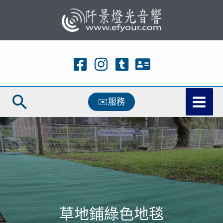
跳
至
主
要
內
容
搜
✉️服務
尋
草地鋪綠色地毯