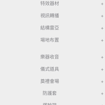
特效器材
+
視訊轉播
+
結構雷亞
+
場地布置
+
樂器收音
+
儀式道具
+
奠禮會場
+
防護套
+