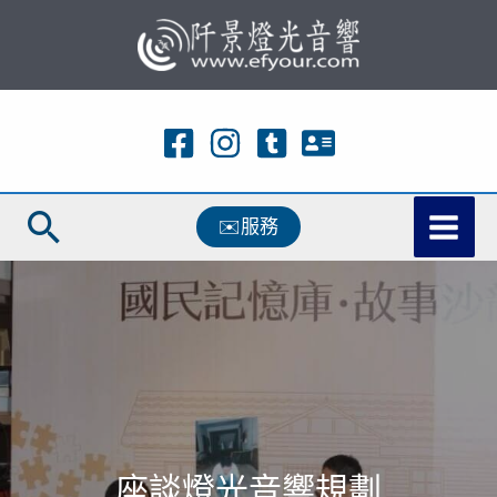
跳
至
主
要
內
容
搜
✉️服務
尋
座談燈光音響規劃