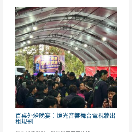
百桌外燴晚宴：燈光音響舞台電視牆出
租規劃