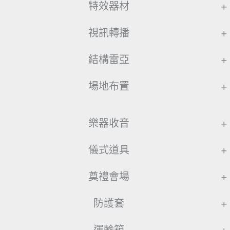
特效器材
+
視訊轉播
+
結構雷亞
+
場地布置
+
樂器收音
+
儀式道具
+
奠禮會場
+
防護套
+