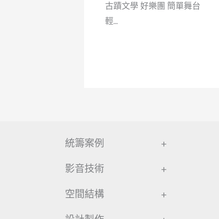
古蹟文學 好樂團 簡單舞台
輕...
統籌案例
+
影音技術
+
空間結構
+