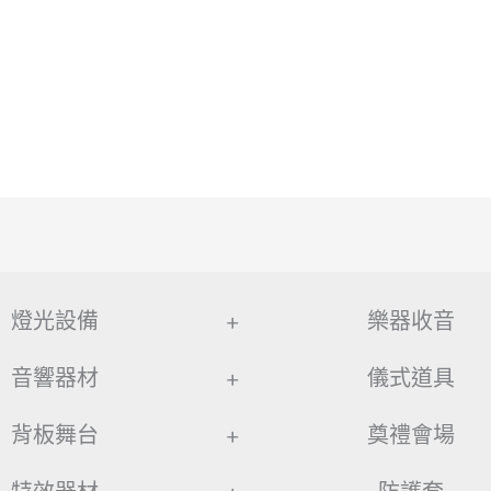
燈光設備
+
樂器收音
音響器材
+
儀式道具
背板舞台
+
奠禮會場