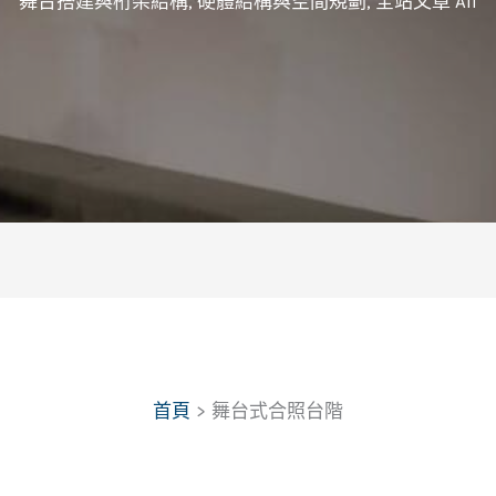
舞台搭建與桁架結構
,
硬體結構與空間規劃
,
全站文章 All
首頁
舞台式合照台階