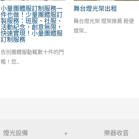
小量團體服訂制服務一
舞台燈光架出租
件也做！少量團體服訂
製服務：班服、社服、
舞台燈光架 燈架推薦 輕便
活動紀念，創意無限，
燈架...
快速實現！小量團體服
訂制服務
告別團體服動輒數十件的門
檻！您...
燈光設備
+
樂器收音