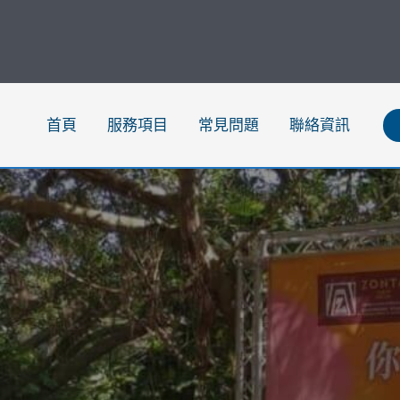
跳
至
主
要
內
首頁
服務項目
常見問題
聯絡資訊
容