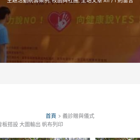
主題活動統籌案例
,
校園與社團
,
全站文章 All
/
1 則留言
首頁
義診贈與儀式
覺背板搭設 大圖輸出 帆布列印