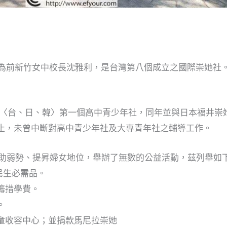
長為前新竹女中校長沈雅利，是台灣第八個成立之國際崇她社
6區〈台、日、韓〉第一個高中青少年社，同年並與日本福井崇
止，未曾中斷對高中青少年社及大專青年社之輔導工作。
扶助弱勢、提昇婦女地位，舉辦了無數的公益活動，茲列舉如
民生必需品。
童籌措學費。
。
街童收容中心；並捐款馬尼拉崇她