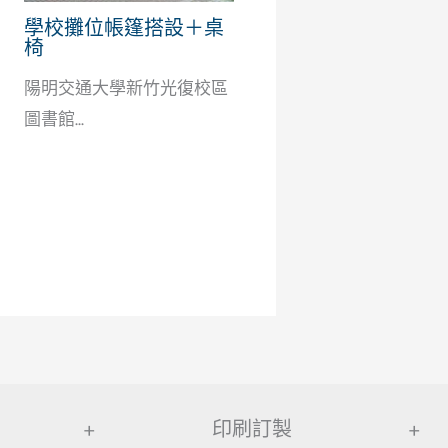
學校攤位帳篷搭設＋桌
椅
陽明交通大學新竹光復校區
圖書館...
+
印刷訂製
+