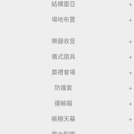
結構雷亞
+
場地布置
+
樂器收音
+
儀式道具
+
奠禮會場
+
防護套
+
運輸箱
+
帳棚天幕
+