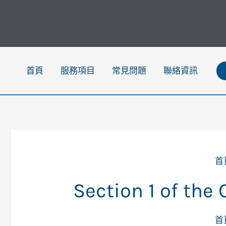
跳
至
主
要
內
首頁
服務項目
常見問題
聯絡資訊
容
首
Section 1 of the
首