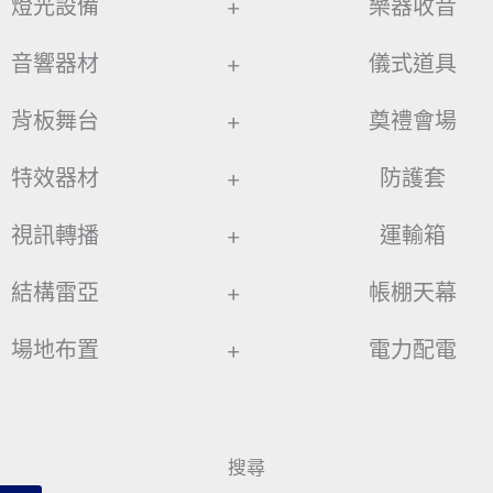
燈光設備
+
樂器收音
音響器材
+
儀式道具
背板舞台
+
奠禮會場
特效器材
+
防護套
視訊轉播
+
運輸箱
結構雷亞
+
帳棚天幕
場地布置
+
電力配電
搜尋