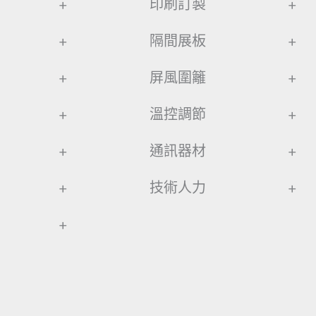
+
印刷訂製
+
+
隔間展板
+
+
屏風圍籬
+
+
溫控調節
+
+
通訊器材
+
+
技術人力
+
+