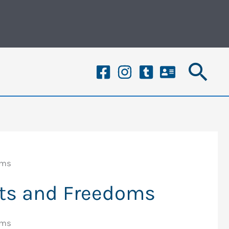
搜
尋
oms
ghts and Freedoms
oms