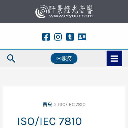
跳
至
主
要
內
容
搜
✉️服務
尋
首頁
ISO/IEC 7810
ISO/IEC 7810