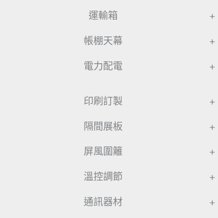
運輸箱
+
帳棚天幕
+
電力配電
+
印刷訂製
+
隔間展板
+
屏風圍籬
+
溫控調節
+
通訊器材
+