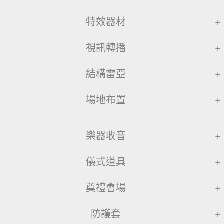
特效器材
+
視訊轉播
+
結構雷亞
+
場地布置
+
樂器收音
+
儀式道具
+
奠禮會場
+
防護套
+