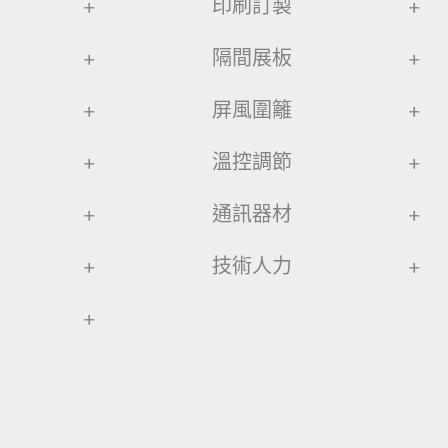
+
印刷訂製
+
+
隔間展板
+
+
屏風圍籬
+
+
溫控調節
+
+
通訊器材
+
+
技術人力
+
+