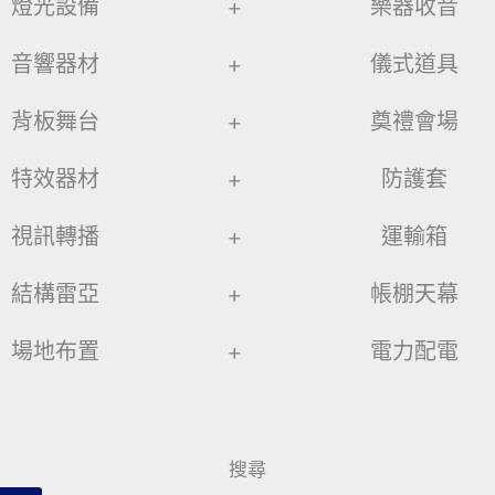
燈光設備
+
樂器收音
音響器材
+
儀式道具
背板舞台
+
奠禮會場
特效器材
+
防護套
視訊轉播
+
運輸箱
結構雷亞
+
帳棚天幕
場地布置
+
電力配電
搜尋