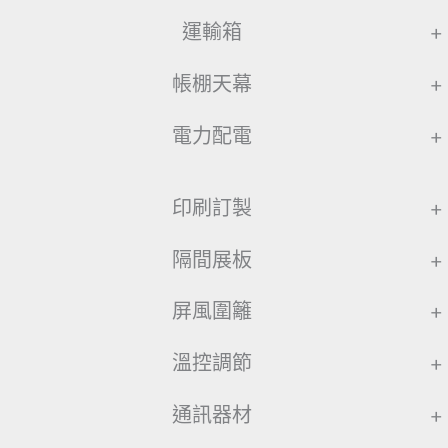
運輸箱
+
帳棚天幕
+
電力配電
+
印刷訂製
+
隔間展板
+
屏風圍籬
+
溫控調節
+
通訊器材
+