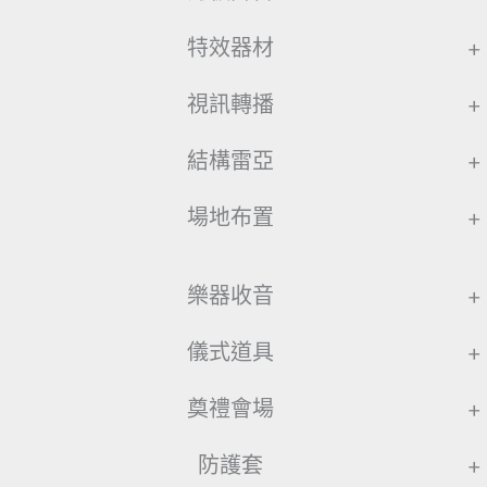
特效器材
+
視訊轉播
+
結構雷亞
+
場地布置
+
樂器收音
+
儀式道具
+
奠禮會場
+
防護套
+