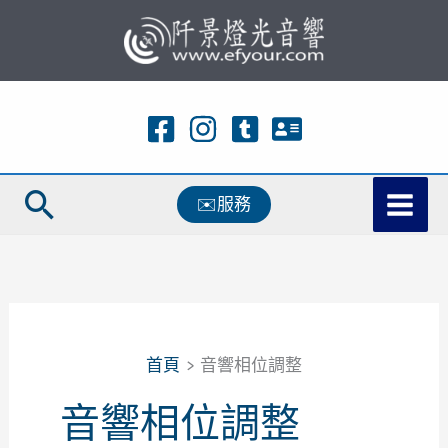
跳
至
主
要
內
容
搜
✉️服務
尋
首頁
音響相位調整
音響相位調整