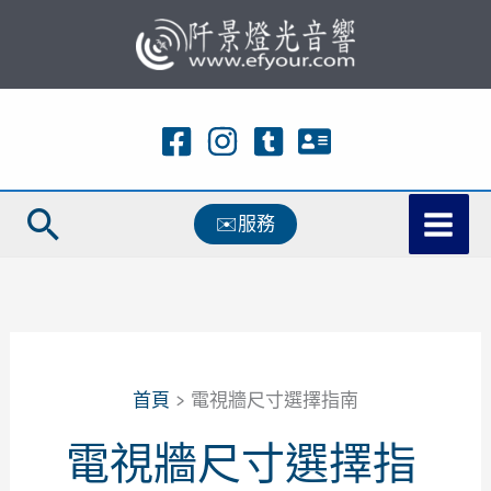
跳
至
主
要
內
容
搜
✉️服務
尋
首頁
電視牆尺寸選擇指南
電視牆尺寸選擇指