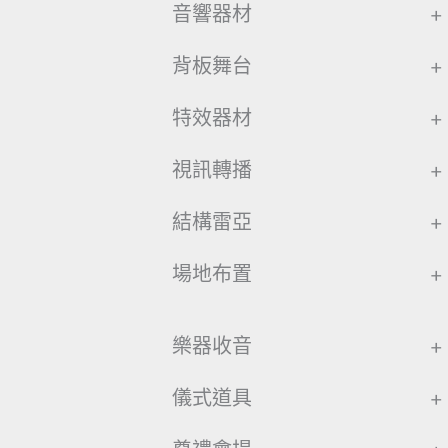
音響器材
+
背板舞台
+
特效器材
+
視訊轉播
+
結構雷亞
+
場地布置
+
樂器收音
+
儀式道具
+