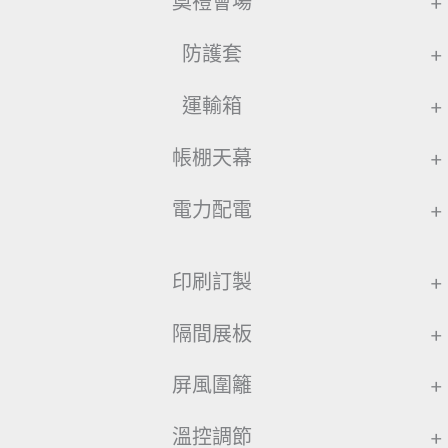
奠禮會場
+
防護套
+
運輸箱
+
帳棚天幕
+
電力配電
+
印刷訂製
+
隔間展板
+
屏風圍籬
+
溫控調節
+