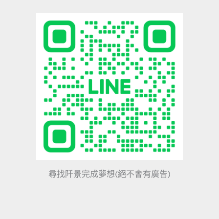
尋找阡景完成夢想(絕不會有廣告)