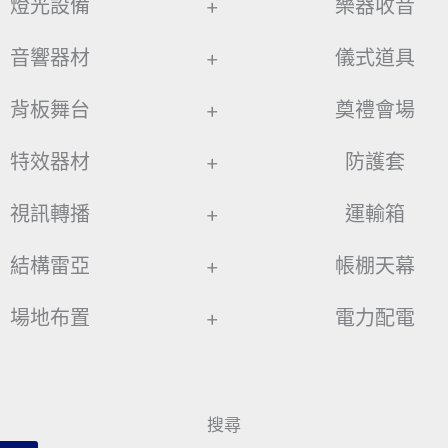
燈光設備
+
樂器收音
音響器材
+
儀式道具
背板舞台
+
奠禮會場
特效器材
+
防護套
視訊轉播
+
運輸箱
結構雷亞
+
帳棚天幕
場地布置
+
電力配電
搜尋