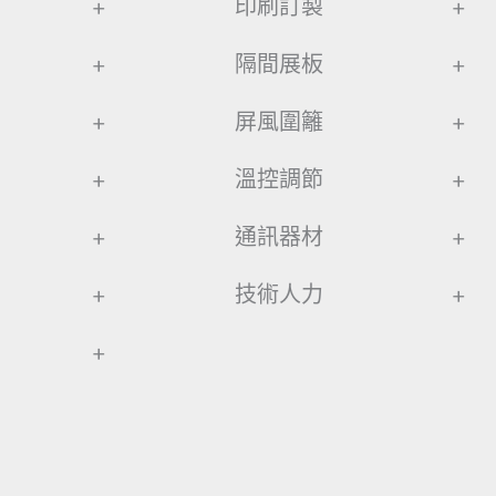
+
印刷訂製
+
+
隔間展板
+
+
屏風圍籬
+
+
溫控調節
+
+
通訊器材
+
+
技術人力
+
+