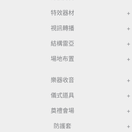
特效器材
+
視訊轉播
+
結構雷亞
+
場地布置
+
樂器收音
+
儀式道具
+
奠禮會場
+
防護套
+