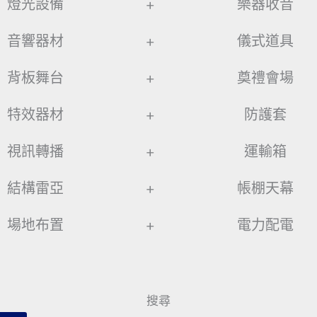
燈光設備
+
樂器收音
音響器材
+
儀式道具
背板舞台
+
奠禮會場
特效器材
+
防護套
視訊轉播
+
運輸箱
結構雷亞
+
帳棚天幕
場地布置
+
電力配電
搜尋