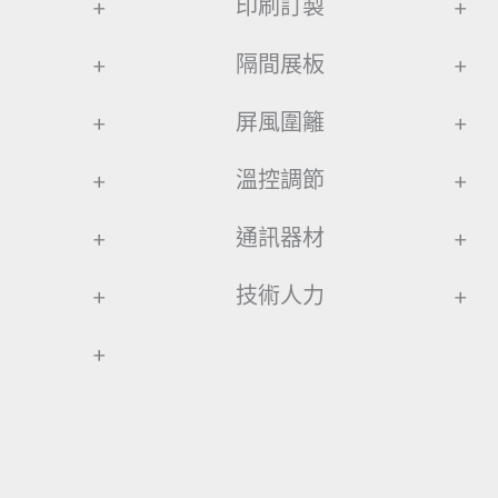
+
印刷訂製
+
+
隔間展板
+
+
屏風圍籬
+
+
溫控調節
+
+
通訊器材
+
+
技術人力
+
+