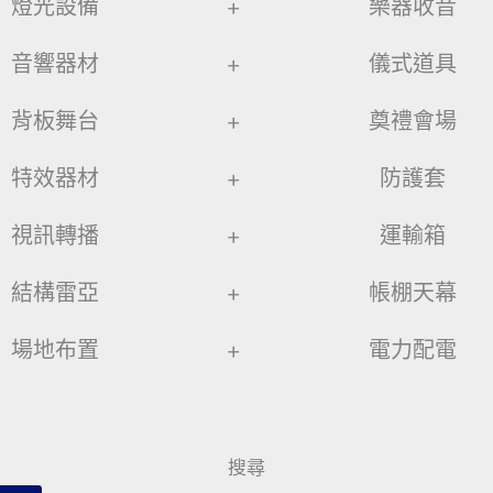
燈光設備
+
樂器收音
音響器材
+
儀式道具
背板舞台
+
奠禮會場
特效器材
+
防護套
視訊轉播
+
運輸箱
結構雷亞
+
帳棚天幕
場地布置
+
電力配電
搜尋