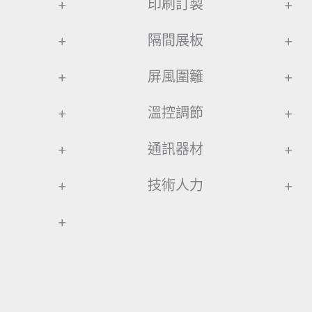
+
印刷訂製
+
+
隔間展板
+
+
屏風圍籬
+
+
溫控調節
+
+
通訊器材
+
+
技術人力
+
+