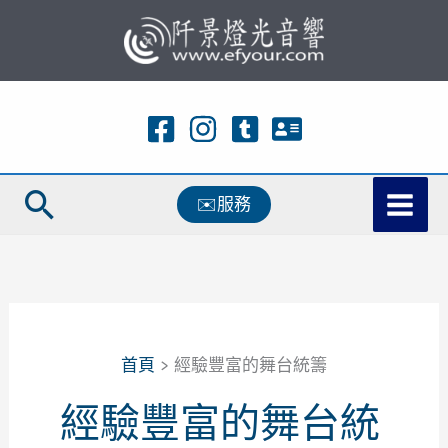
跳
至
主
要
內
容
搜
✉️服務
尋
首頁
經驗豐富的舞台統籌
經驗豐富的舞台統