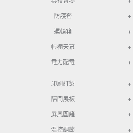
奠禮會場
+
防護套
+
運輸箱
+
帳棚天幕
+
電力配電
+
印刷訂製
+
隔間展板
+
屏風圍籬
+
溫控調節
+