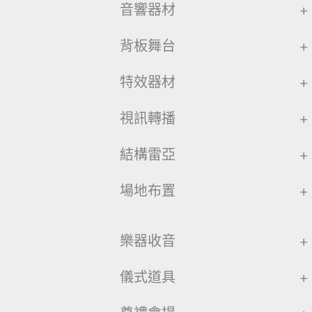
音響器材
+
背板舞台
+
特效器材
+
視訊轉播
+
結構雷亞
+
場地布置
+
樂器收音
+
儀式道具
+