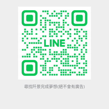
尋找阡景完成夢想(絕不會有廣告)