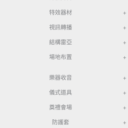
特效器材
+
視訊轉播
+
結構雷亞
+
場地布置
+
樂器收音
+
儀式道具
+
奠禮會場
+
防護套
+