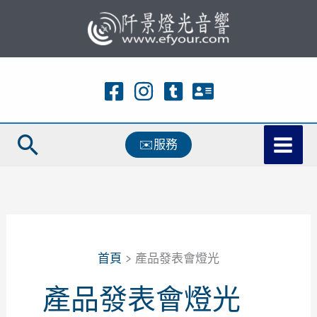
跳
至
主
要
內
容
搜
✉️服務
尋
首頁
產品發表會燈光
產品發表會燈光