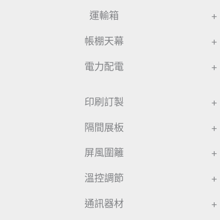
運輸箱
+
帳棚天幕
+
電力配電
+
印刷訂製
+
隔間展板
+
屏風圍籬
+
溫控調節
+
通訊器材
+