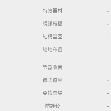
特效器材
+
視訊轉播
+
結構雷亞
+
場地布置
+
樂器收音
+
儀式道具
+
奠禮會場
+
防護套
+