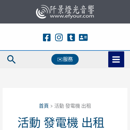
跳
至
主
要
內
容
搜
✉️服務
尋
首頁
活動 發電機 出租
活動 發電機 出租