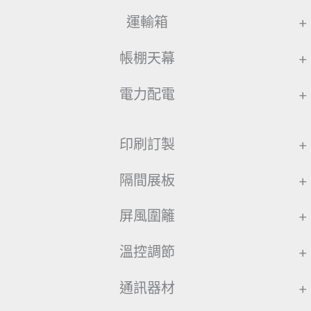
運輸箱
+
帳棚天幕
+
電力配電
+
印刷訂製
+
隔間展板
+
屏風圍籬
+
溫控調節
+
通訊器材
+