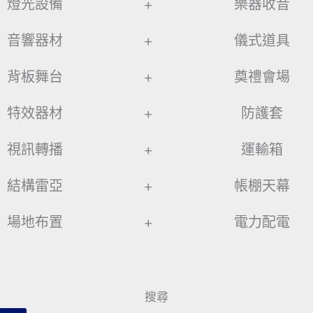
燈光設備
+
樂器收音
音響器材
+
儀式道具
背板舞台
+
奠禮會場
特效器材
+
防護套
視訊轉播
+
運輸箱
結構雷亞
+
帳棚天幕
場地布置
+
電力配電
搜尋