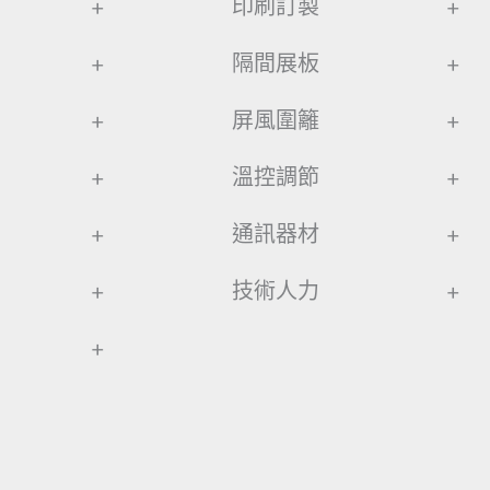
+
印刷訂製
+
+
隔間展板
+
+
屏風圍籬
+
+
溫控調節
+
+
通訊器材
+
+
技術人力
+
+