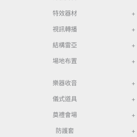
特效器材
+
視訊轉播
+
結構雷亞
+
場地布置
+
樂器收音
+
儀式道具
+
奠禮會場
+
防護套
+