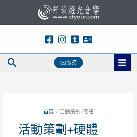
跳
至
主
要
內
容
搜
✉️服務
尋
首頁
活動策劃+硬體
活動策劃+硬體