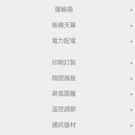
運輸箱
+
帳棚天幕
+
電力配電
+
印刷訂製
+
隔間展板
+
屏風圍籬
+
溫控調節
+
通訊器材
+