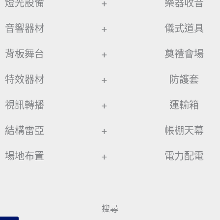
燈光設備
+
樂器收音
音響器材
+
儀式道具
背板舞台
+
奠禮會場
特效器材
+
防護套
視訊轉播
+
運輸箱
結構雷亞
+
帳棚天幕
場地布置
+
電力配電
搜尋