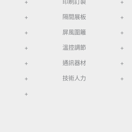
+
印刷訂製
+
+
隔間展板
+
+
屏風圍籬
+
+
溫控調節
+
+
通訊器材
+
+
技術人力
+
+