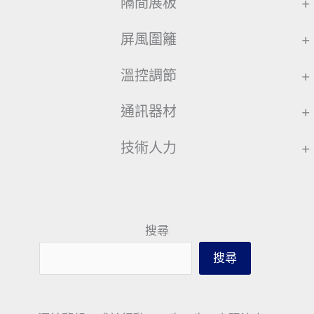
隔間展板
+
屏風圍籬
+
溫控調節
+
通訊器材
+
技術人力
+
搜尋
搜尋