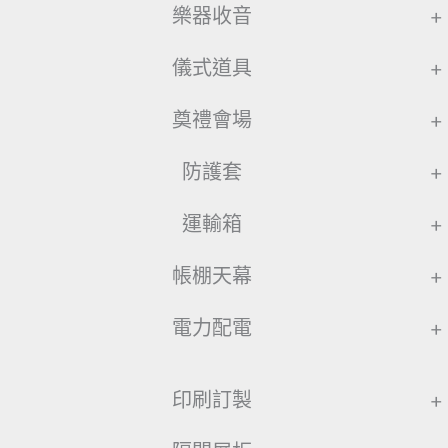
樂器收音
+
儀式道具
+
奠禮會場
+
防護套
+
運輸箱
+
帳棚天幕
+
電力配電
+
印刷訂製
+