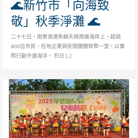
🌊新竹市「向海致
敬」秋季淨灘 🌊
二十七日，南寮漁港魚鱗天梯周邊海岸上，超過
800位市民、在地企業與民間團體齊聚一堂，以實
際行動守護海洋。 烈日 […]