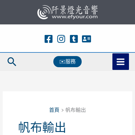
跳
至
主
要
內
容
搜
✉️服務
尋
首頁
帆布輸出
帆布輸出