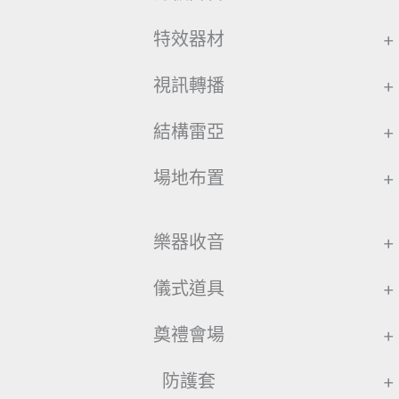
特效器材
+
視訊轉播
+
結構雷亞
+
場地布置
+
樂器收音
+
儀式道具
+
奠禮會場
+
防護套
+