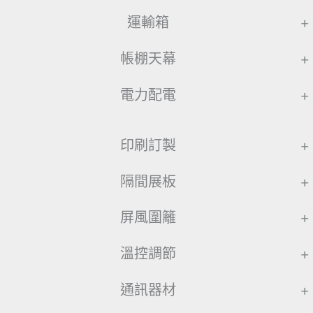
運輸箱
+
帳棚天幕
+
電力配電
+
印刷訂製
+
隔間展板
+
屏風圍籬
+
溫控調節
+
通訊器材
+