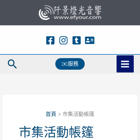
跳
至
主
要
內
容
搜
✉️服務
尋
首頁
市集活動帳篷
市集活動帳篷